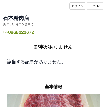
内
ログイン
MENU
容
を
石本精肉店
ス
美味しいお肉を食卓に
キ
0868222672
ッ
TEL
プ
記事がありません
該当する記事がありません。
基本情報