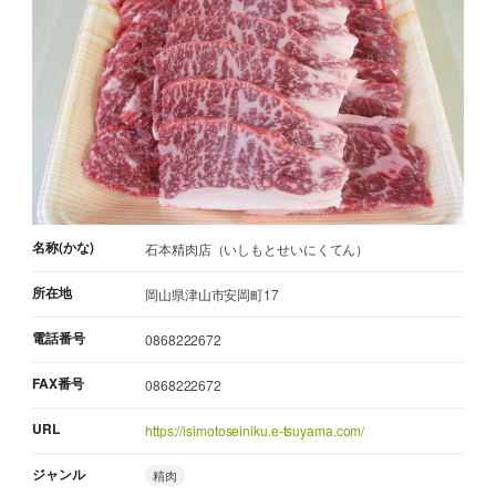
名称(かな)
石本精肉店（いしもとせいにくてん）
所在地
岡山県津山市安岡町17
電話番号
0868222672
FAX番号
0868222672
URL
https://isimotoseiniku.e-tsuyama.com/
ジャンル
精肉