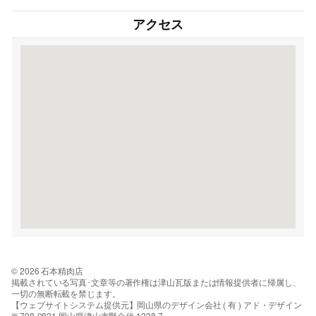
アクセス
© 2026 石本精肉店
掲載されている写真･文章等の著作権は津山瓦版または情報提供者に帰属し、
一切の無断転載を禁じます。
【ウェブサイトシステム提供元】岡山県のデザイン会社 ( 有 ) アド・デザイン
〒708-0821 岡山県津山市野介代 1338-7