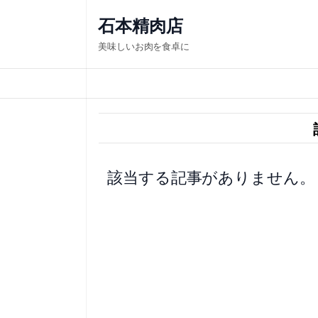
内
石本精肉店
容
美味しいお肉を食卓に
を
ス
キ
ッ
プ
該当する記事がありません。