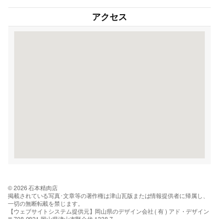
アクセス
© 2026 石本精肉店
掲載されている写真･文章等の著作権は津山瓦版または情報提供者に帰属し、
一切の無断転載を禁じます。
【ウェブサイトシステム提供元】岡山県のデザイン会社 ( 有 ) アド・デザイン
〒708-0821 岡山県津山市野介代 1338-7