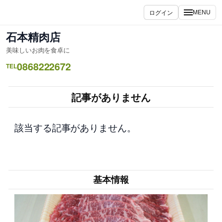
内
ログイン
MENU
容
を
石本精肉店
ス
美味しいお肉を食卓に
キ
0868222672
ッ
TEL
プ
記事がありません
該当する記事がありません。
基本情報