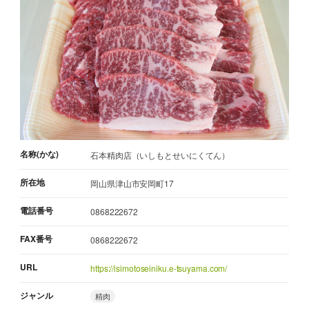
名称(かな)
石本精肉店（いしもとせいにくてん）
所在地
岡山県津山市安岡町17
電話番号
0868222672
FAX番号
0868222672
URL
https://isimotoseiniku.e-tsuyama.com/
ジャンル
精肉