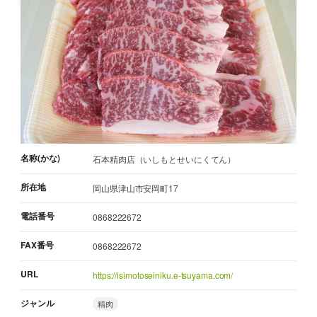
名称(かな)
石本精肉店（いしもとせいにくてん）
所在地
岡山県津山市安岡町17
電話番号
0868222672
FAX番号
0868222672
URL
https://isimotoseiniku.e-tsuyama.com/
ジャンル
精肉