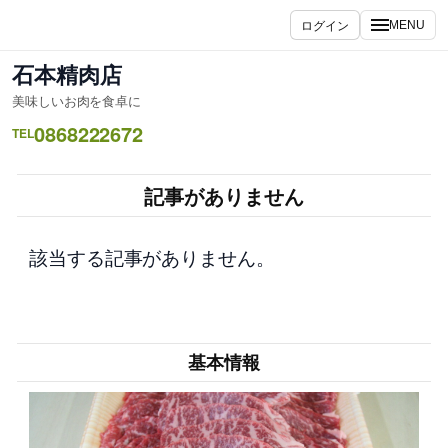
内
ログイン
MENU
容
を
石本精肉店
ス
美味しいお肉を食卓に
キ
0868222672
ッ
TEL
プ
記事がありません
該当する記事がありません。
基本情報