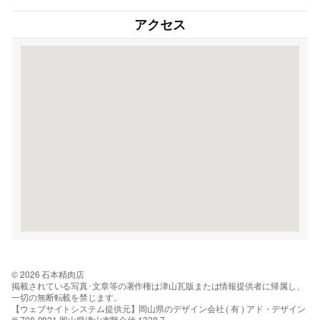
アクセス
© 2026 石本精肉店
掲載されている写真･文章等の著作権は津山瓦版または情報提供者に帰属し、
一切の無断転載を禁じます。
【ウェブサイトシステム提供元】岡山県のデザイン会社 ( 有 ) アド・デザイン
〒708-0821 岡山県津山市野介代 1338-7