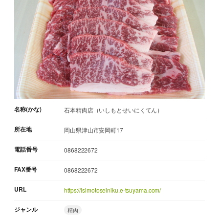
名称(かな)
石本精肉店（いしもとせいにくてん）
所在地
岡山県津山市安岡町17
電話番号
0868222672
FAX番号
0868222672
URL
https://isimotoseiniku.e-tsuyama.com/
ジャンル
精肉