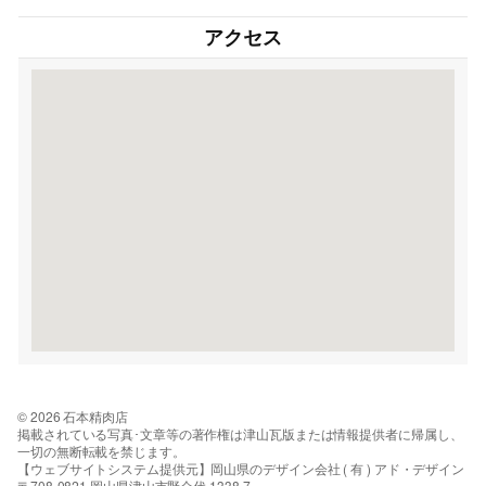
アクセス
© 2026 石本精肉店
掲載されている写真･文章等の著作権は津山瓦版または情報提供者に帰属し、
一切の無断転載を禁じます。
【ウェブサイトシステム提供元】岡山県のデザイン会社 ( 有 ) アド・デザイン
〒708-0821 岡山県津山市野介代 1338-7