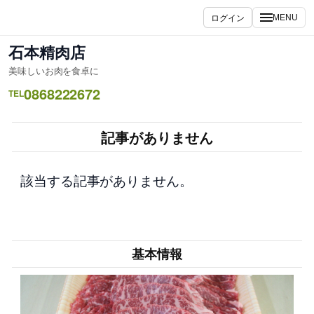
内
ログイン
MENU
容
を
石本精肉店
ス
美味しいお肉を食卓に
キ
0868222672
ッ
TEL
プ
記事がありません
該当する記事がありません。
基本情報