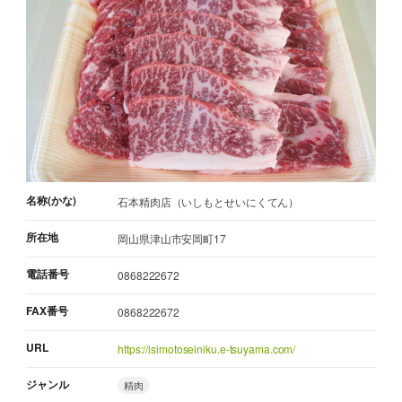
名称(かな)
石本精肉店（いしもとせいにくてん）
所在地
岡山県津山市安岡町17
電話番号
0868222672
FAX番号
0868222672
URL
https://isimotoseiniku.e-tsuyama.com/
ジャンル
精肉