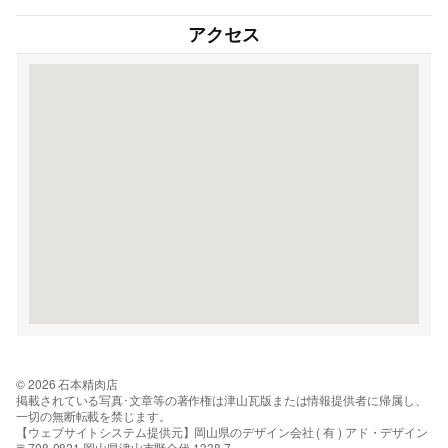
アクセス
© 2026 石本精肉店
掲載されている写真･文章等の著作権は津山瓦版または情報提供者に帰属し、
一切の無断転載を禁じます。
【ウェブサイトシステム提供元】岡山県のデザイン会社 ( 有 ) アド・デザイン
〒708-0821 岡山県津山市野介代 1338-7