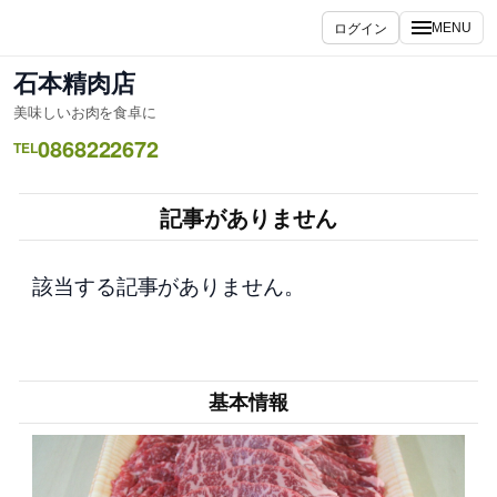
内
ログイン
MENU
容
を
石本精肉店
ス
美味しいお肉を食卓に
キ
0868222672
ッ
TEL
プ
記事がありません
該当する記事がありません。
基本情報