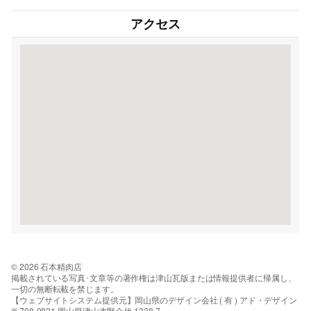
アクセス
© 2026 石本精肉店
掲載されている写真･文章等の著作権は津山瓦版または情報提供者に帰属し、
一切の無断転載を禁じます。
【ウェブサイトシステム提供元】岡山県のデザイン会社 ( 有 ) アド・デザイン
〒708-0821 岡山県津山市野介代 1338-7