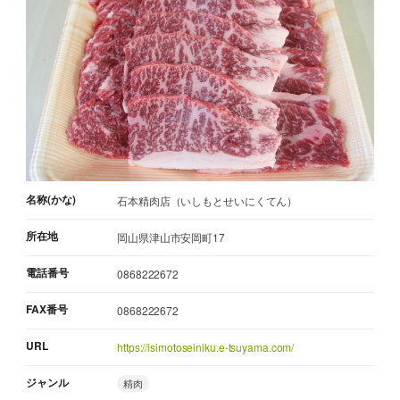
名称(かな)
石本精肉店（いしもとせいにくてん）
所在地
岡山県津山市安岡町17
電話番号
0868222672
FAX番号
0868222672
URL
https://isimotoseiniku.e-tsuyama.com/
ジャンル
精肉