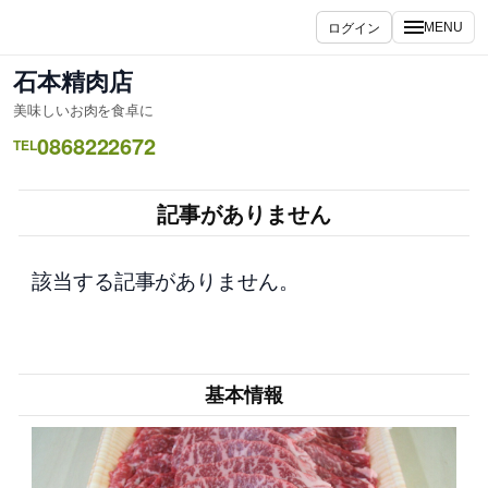
内
ログイン
MENU
容
を
石本精肉店
ス
美味しいお肉を食卓に
キ
0868222672
ッ
TEL
プ
記事がありません
該当する記事がありません。
基本情報