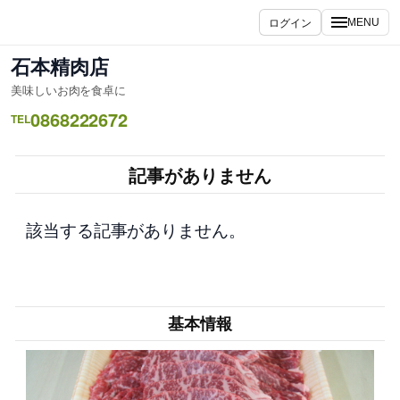
内
ログイン
MENU
容
を
石本精肉店
ス
美味しいお肉を食卓に
キ
0868222672
ッ
TEL
プ
記事がありません
該当する記事がありません。
基本情報