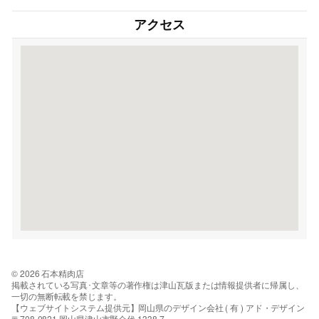
アクセス
© 2026 石本精肉店
掲載されている写真･文章等の著作権は津山瓦版または情報提供者に帰属し、
一切の無断転載を禁じます。
【ウェブサイトシステム提供元】岡山県のデザイン会社 ( 有 ) アド・デザイン
〒708-0821 岡山県津山市野介代 1338-7