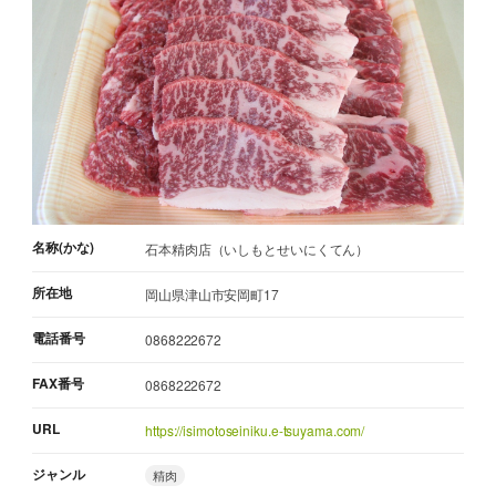
名称(かな)
石本精肉店（いしもとせいにくてん）
所在地
岡山県津山市安岡町17
電話番号
0868222672
FAX番号
0868222672
URL
https://isimotoseiniku.e-tsuyama.com/
ジャンル
精肉