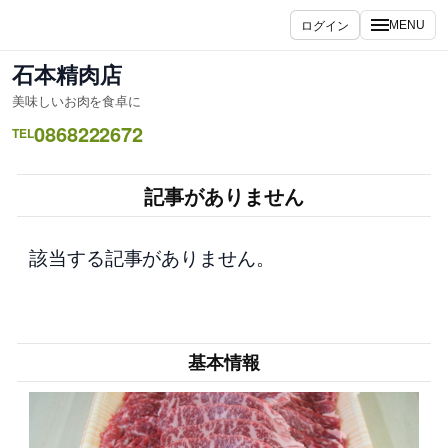
内
ログイン
MENU
容
を
石本精肉店
ス
美味しいお肉を食卓に
キ
0868222672
ッ
TEL
プ
記事がありません
該当する記事がありません。
基本情報