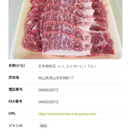
名称(かな)
石本精肉店（いしもとせいにくてん）
所在地
岡山県津山市安岡町17
電話番号
0868222672
FAX番号
0868222672
URL
https://isimotoseiniku.e-tsuyama.com/
ジャンル
精肉