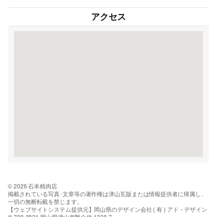
アクセス
© 2026 石本精肉店
掲載されている写真･文章等の著作権は津山瓦版または情報提供者に帰属し、
一切の無断転載を禁じます。
【ウェブサイトシステム提供元】岡山県のデザイン会社 ( 有 ) アド・デザイン
〒708-0821 岡山県津山市野介代 1338-7