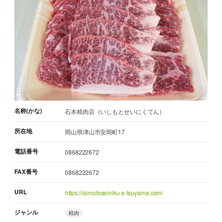
名称(かな)
石本精肉店（いしもとせいにくてん）
所在地
岡山県津山市安岡町17
電話番号
0868222672
FAX番号
0868222672
URL
https://isimotoseiniku.e-tsuyama.com/
ジャンル
精肉