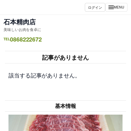
内
ログイン
MENU
容
を
石本精肉店
ス
美味しいお肉を食卓に
キ
0868222672
ッ
TEL
プ
記事がありません
該当する記事がありません。
基本情報