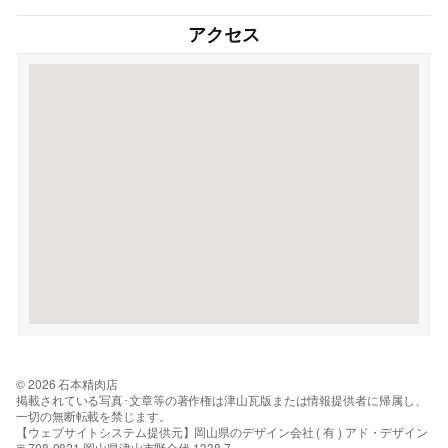
アクセス
© 2026 石本精肉店
掲載されている写真･文章等の著作権は津山瓦版または情報提供者に帰属し、
一切の無断転載を禁じます。
【ウェブサイトシステム提供元】岡山県のデザイン会社 ( 有 ) アド・デザイン
〒708-0821 岡山県津山市野介代 1338-7