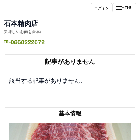
内
ログイン
MENU
容
を
石本精肉店
ス
美味しいお肉を食卓に
キ
0868222672
ッ
TEL
プ
記事がありません
該当する記事がありません。
基本情報