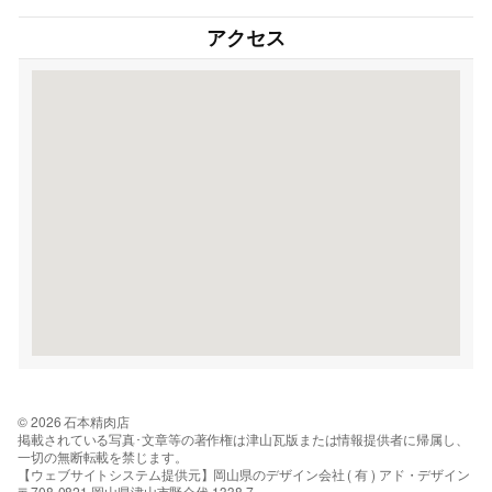
アクセス
© 2026 石本精肉店
掲載されている写真･文章等の著作権は津山瓦版または情報提供者に帰属し、
一切の無断転載を禁じます。
【ウェブサイトシステム提供元】岡山県のデザイン会社 ( 有 ) アド・デザイン
〒708-0821 岡山県津山市野介代 1338-7