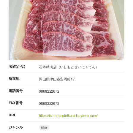
名称(かな)
石本精肉店（いしもとせいにくてん）
所在地
岡山県津山市安岡町17
電話番号
0868222672
FAX番号
0868222672
URL
https://isimotoseiniku.e-tsuyama.com/
ジャンル
精肉